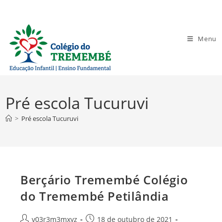
Ir
para
o
Menu
conteúdo
Pré escola Tucuruvi
>
Pré escola Tucuruvi
Berçário Tremembé Colégio
do Tremembé Petilândia
Autor
Post
v03r3m3mxyz
18 de outubro de 2021