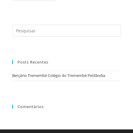
Colégio
Do
Tremembé
Petilândia
Press
a
tecla
“Esc”
para
Posts Recentes
fecha
o
Berçário Tremembé Colégio do Tremembé Petilândia
painel
de
pesqu
Comentários