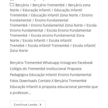
do
publicado:
Categoria
Berçário
/
Berçário Tremembé
/
Berçário zona
post:
do
Norte
/
Educação Infantil
/
Educação Infantil
post:
Tremembé
/
Educação Infantil Zona Norte
/
Ensino
Fundamental
/
Ensino Fundamental
Tremembé
/
Ensino fundamental Zona Norte
/
Escola
Ensino Fundamental
/
Escola Ensino Fundamental
Tremembé
/
Escola ensino Fundamental Zona
Norte
/
Escola Infantil
/
Escola Infantil
Tremebé
/
Escola Infantil Tremembé
/
Escola Infantil
Zona Norte
Berçário Tremembé Whatsapp Instagram Facebook
Colégio do Tremembé Institucional Proposta
Pedagógica Educação Infantil Ensino Fundamental
Fotos Downloads Contato X Berçário Tremembé
Educação Infantil A proposta educacional permite que
o professor…
Berçário
Continue Lendo
Tremembé