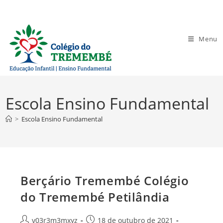
Ir
para
o
Menu
conteúdo
Escola Ensino Fundamental
>
Escola Ensino Fundamental
Berçário Tremembé Colégio
do Tremembé Petilândia
Autor
Post
v03r3m3mxyz
18 de outubro de 2021