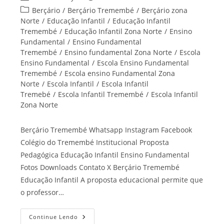
do
publicado:
Categoria
Berçário
/
Berçário Tremembé
/
Berçário zona
post:
do
Norte
/
Educação Infantil
/
Educação Infantil
post:
Tremembé
/
Educação Infantil Zona Norte
/
Ensino
Fundamental
/
Ensino Fundamental
Tremembé
/
Ensino fundamental Zona Norte
/
Escola
Ensino Fundamental
/
Escola Ensino Fundamental
Tremembé
/
Escola ensino Fundamental Zona
Norte
/
Escola Infantil
/
Escola Infantil
Tremebé
/
Escola Infantil Tremembé
/
Escola Infantil
Zona Norte
Berçário Tremembé Whatsapp Instagram Facebook
Colégio do Tremembé Institucional Proposta
Pedagógica Educação Infantil Ensino Fundamental
Fotos Downloads Contato X Berçário Tremembé
Educação Infantil A proposta educacional permite que
o professor…
Berçário
Continue Lendo
Tremembé