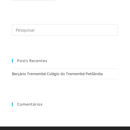
Colégio
Do
Tremembé
Petilândia
Press
a
tecla
“Esc”
para
Posts Recentes
fecha
o
Berçário Tremembé Colégio do Tremembé Petilândia
painel
de
pesqu
Comentários