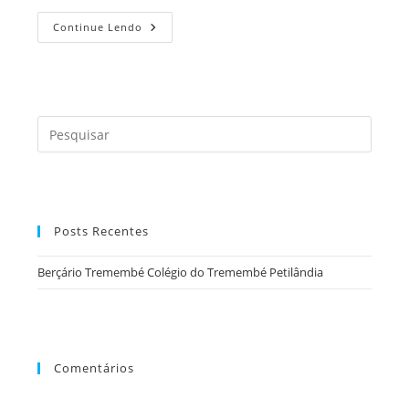
Berçário
Continue Lendo
Tremembé
Colégio
Do
Tremembé
Petilândia
Press
a
tecla
“Esc”
para
Posts Recentes
fecha
o
Berçário Tremembé Colégio do Tremembé Petilândia
painel
de
pesqu
Comentários