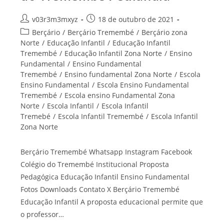
Autor
Post
v03r3m3mxyz
18 de outubro de 2021
do
publicado:
Categoria
Berçário
/
Berçário Tremembé
/
Berçário zona
post:
do
Norte
/
Educação Infantil
/
Educação Infantil
post:
Tremembé
/
Educação Infantil Zona Norte
/
Ensino
Fundamental
/
Ensino Fundamental
Tremembé
/
Ensino fundamental Zona Norte
/
Escola
Ensino Fundamental
/
Escola Ensino Fundamental
Tremembé
/
Escola ensino Fundamental Zona
Norte
/
Escola Infantil
/
Escola Infantil
Tremebé
/
Escola Infantil Tremembé
/
Escola Infantil
Zona Norte
Berçário Tremembé Whatsapp Instagram Facebook
Colégio do Tremembé Institucional Proposta
Pedagógica Educação Infantil Ensino Fundamental
Fotos Downloads Contato X Berçário Tremembé
Educação Infantil A proposta educacional permite que
o professor…