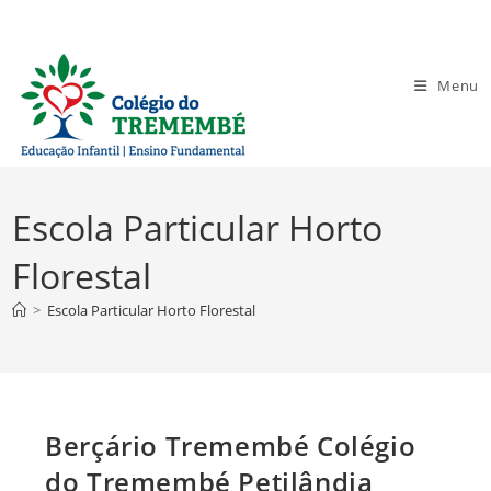
Ir
para
o
Menu
conteúdo
Escola Particular Horto
Florestal
>
Escola Particular Horto Florestal
Berçário Tremembé Colégio
do Tremembé Petilândia