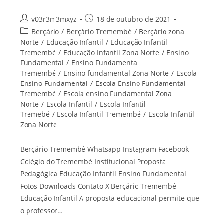
Autor
Post
v03r3m3mxyz
18 de outubro de 2021
do
publicado:
Categoria
Berçário
/
Berçário Tremembé
/
Berçário zona
post:
do
Norte
/
Educação Infantil
/
Educação Infantil
post:
Tremembé
/
Educação Infantil Zona Norte
/
Ensino
Fundamental
/
Ensino Fundamental
Tremembé
/
Ensino fundamental Zona Norte
/
Escola
Ensino Fundamental
/
Escola Ensino Fundamental
Tremembé
/
Escola ensino Fundamental Zona
Norte
/
Escola Infantil
/
Escola Infantil
Tremebé
/
Escola Infantil Tremembé
/
Escola Infantil
Zona Norte
Berçário Tremembé Whatsapp Instagram Facebook
Colégio do Tremembé Institucional Proposta
Pedagógica Educação Infantil Ensino Fundamental
Fotos Downloads Contato X Berçário Tremembé
Educação Infantil A proposta educacional permite que
o professor…