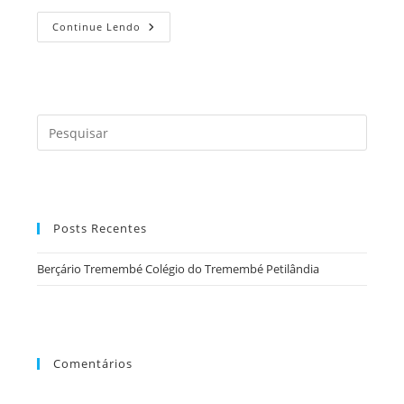
Berçário
Continue Lendo
Tremembé
Colégio
Do
Tremembé
Petilândia
Press
a
tecla
“Esc”
para
Posts Recentes
fecha
o
Berçário Tremembé Colégio do Tremembé Petilândia
painel
de
pesqu
Comentários