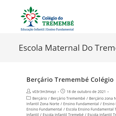
Ir
para
o
conteúdo
Escola Maternal Do Tre
Berçário Tremembé Colégio
Autor
Post
v03r3m3mxyz
18 de outubro de 2021
do
publicado:
Categoria
Berçário
/
Berçário Tremembé
/
Berçário zona 
post:
do
Infantil Zona Norte
/
Ensino Fundamental
/
Ensino
post:
Ensino Fundamental
/
Escola Ensino Fundamental
Infantil
/
Escola Infantil Tremebé
/
Escola Infantil