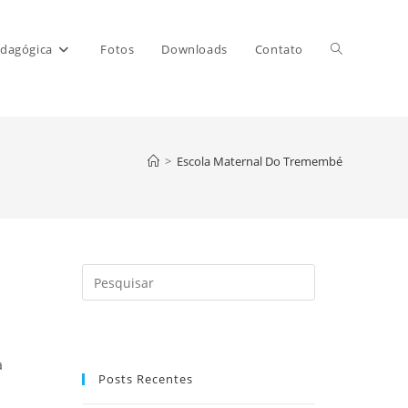
Alternar
dagógica
Fotos
Downloads
Contato
pesquisa
>
Escola Maternal Do Tremembé
do
site
Pressione
a
tecla
“Esc”
a
para
Posts Recentes
fechar