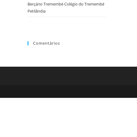
o
Berçário Tremembé Colégio do Tremembé
painel
Petilândia
de
pesquisa.
Comentários