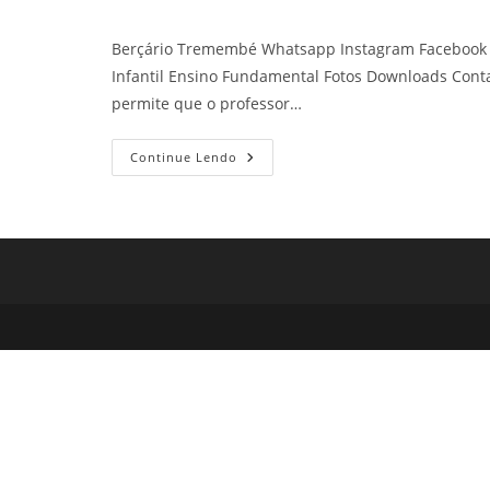
Berçário Tremembé Whatsapp Instagram Facebook C
Infantil Ensino Fundamental Fotos Downloads Cont
permite que o professor…
Berçário
Continue Lendo
Tremembé
Colégio
Do
Tremembé
Petilândia