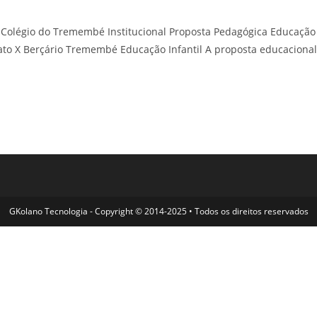
olégio do Tremembé Institucional Proposta Pedagógica Educação
ato X Berçário Tremembé Educação Infantil A proposta educacional
GKolano Tecnologia - Copyright © 2014-2025 • Todos os direitos reservados