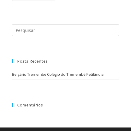
Colégio
Do
Tremembé
Petilândia
Press
a
tecla
“Esc”
para
Posts Recentes
fecha
o
Berçário Tremembé Colégio do Tremembé Petilândia
painel
de
pesqu
Comentários