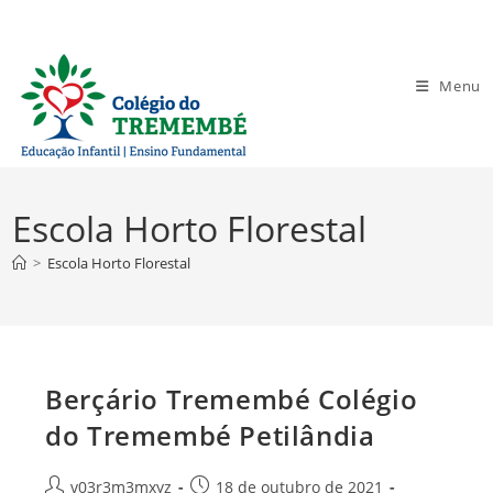
Ir
para
o
Menu
conteúdo
Escola Horto Florestal
>
Escola Horto Florestal
Berçário Tremembé Colégio
do Tremembé Petilândia
Autor
Post
v03r3m3mxyz
18 de outubro de 2021