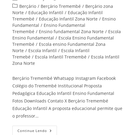
do
publicado:
Categoria
Berçário
/
Berçário Tremembé
/
Berçário zona
post:
do
Norte
/
Educação Infantil
/
Educação Infantil
post:
Tremembé
/
Educação Infantil Zona Norte
/
Ensino
Fundamental
/
Ensino Fundamental
Tremembé
/
Ensino fundamental Zona Norte
/
Escola
Ensino Fundamental
/
Escola Ensino Fundamental
Tremembé
/
Escola ensino Fundamental Zona
Norte
/
Escola Infantil
/
Escola Infantil
Tremebé
/
Escola Infantil Tremembé
/
Escola Infantil
Zona Norte
Berçário Tremembé Whatsapp Instagram Facebook
Colégio do Tremembé Institucional Proposta
Pedagógica Educação Infantil Ensino Fundamental
Fotos Downloads Contato X Berçário Tremembé
Educação Infantil A proposta educacional permite que
o professor…
Berçário
Continue Lendo
Tremembé