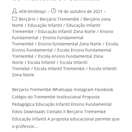
Autor
Post
v03r3m3mxyz
18 de outubro de 2021
do
publicado:
Categoria
Berçário
/
Berçário Tremembé
/
Berçário zona
post:
do
Norte
/
Educação Infantil
/
Educação Infantil
post:
Tremembé
/
Educação Infantil Zona Norte
/
Ensino
Fundamental
/
Ensino Fundamental
Tremembé
/
Ensino fundamental Zona Norte
/
Escola
Ensino Fundamental
/
Escola Ensino Fundamental
Tremembé
/
Escola ensino Fundamental Zona
Norte
/
Escola Infantil
/
Escola Infantil
Tremebé
/
Escola Infantil Tremembé
/
Escola Infantil
Zona Norte
Berçário Tremembé Whatsapp Instagram Facebook
Colégio do Tremembé Institucional Proposta
Pedagógica Educação Infantil Ensino Fundamental
Fotos Downloads Contato X Berçário Tremembé
Educação Infantil A proposta educacional permite que
o professor…