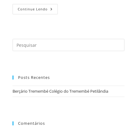
Berçário
Continue Lendo
Tremembé
Colégio
Do
Tremembé
Petilândia
Press
a
tecla
“Esc”
para
Posts Recentes
fecha
o
Berçário Tremembé Colégio do Tremembé Petilândia
painel
de
pesqu
Comentários