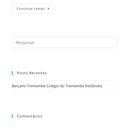
Berçário
Continue Lendo
Tremembé
Colégio
Do
Tremembé
Petilândia
Press
a
tecla
“Esc”
para
Posts Recentes
fecha
o
Berçário Tremembé Colégio do Tremembé Petilândia
painel
de
pesqu
Comentários