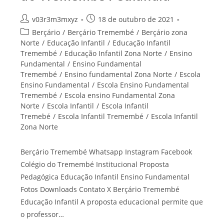
Autor
Post
v03r3m3mxyz
18 de outubro de 2021
do
publicado:
Categoria
Berçário
/
Berçário Tremembé
/
Berçário zona
post:
do
Norte
/
Educação Infantil
/
Educação Infantil
post:
Tremembé
/
Educação Infantil Zona Norte
/
Ensino
Fundamental
/
Ensino Fundamental
Tremembé
/
Ensino fundamental Zona Norte
/
Escola
Ensino Fundamental
/
Escola Ensino Fundamental
Tremembé
/
Escola ensino Fundamental Zona
Norte
/
Escola Infantil
/
Escola Infantil
Tremebé
/
Escola Infantil Tremembé
/
Escola Infantil
Zona Norte
Berçário Tremembé Whatsapp Instagram Facebook
Colégio do Tremembé Institucional Proposta
Pedagógica Educação Infantil Ensino Fundamental
Fotos Downloads Contato X Berçário Tremembé
Educação Infantil A proposta educacional permite que
o professor…