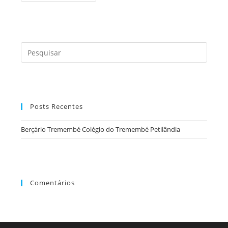
Colégio
Do
Tremembé
Petilândia
Press
a
tecla
“Esc”
para
Posts Recentes
fecha
o
Berçário Tremembé Colégio do Tremembé Petilândia
painel
de
pesqu
Comentários