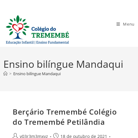
Ir
para
o
Menu
conteúdo
Ensino bilíngue Mandaqui
>
Ensino bilíngue Mandaqui
Berçário Tremembé Colégio
do Tremembé Petilândia
Autor
Post
v03r3m3mxyz
18 de outubro de 2021