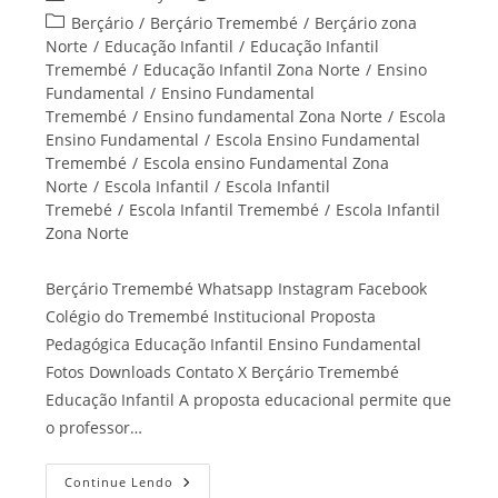
do
publicado:
Categoria
Berçário
/
Berçário Tremembé
/
Berçário zona
post:
do
Norte
/
Educação Infantil
/
Educação Infantil
post:
Tremembé
/
Educação Infantil Zona Norte
/
Ensino
Fundamental
/
Ensino Fundamental
Tremembé
/
Ensino fundamental Zona Norte
/
Escola
Ensino Fundamental
/
Escola Ensino Fundamental
Tremembé
/
Escola ensino Fundamental Zona
Norte
/
Escola Infantil
/
Escola Infantil
Tremebé
/
Escola Infantil Tremembé
/
Escola Infantil
Zona Norte
Berçário Tremembé Whatsapp Instagram Facebook
Colégio do Tremembé Institucional Proposta
Pedagógica Educação Infantil Ensino Fundamental
Fotos Downloads Contato X Berçário Tremembé
Educação Infantil A proposta educacional permite que
o professor…
Berçário
Continue Lendo
Tremembé