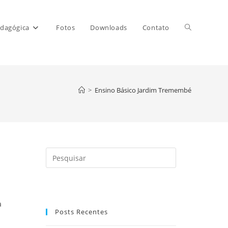
Alternar
dagógica
Fotos
Downloads
Contato
pesquisa
>
Ensino Básico Jardim Tremembé
do
site
Pressione
a
tecla
“Esc”
a
para
Posts Recentes
fechar