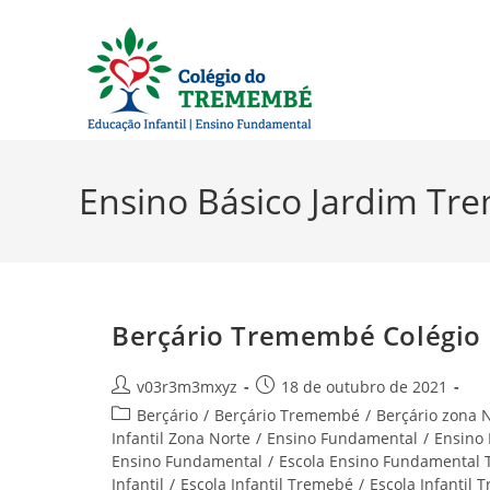
Ir
para
o
conteúdo
Ensino Básico Jardim T
Berçário Tremembé Colégio
Autor
Post
v03r3m3mxyz
18 de outubro de 2021
do
publicado:
Categoria
Berçário
/
Berçário Tremembé
/
Berçário zona 
post:
do
Infantil Zona Norte
/
Ensino Fundamental
/
Ensino
post:
Ensino Fundamental
/
Escola Ensino Fundamental
Infantil
/
Escola Infantil Tremebé
/
Escola Infantil