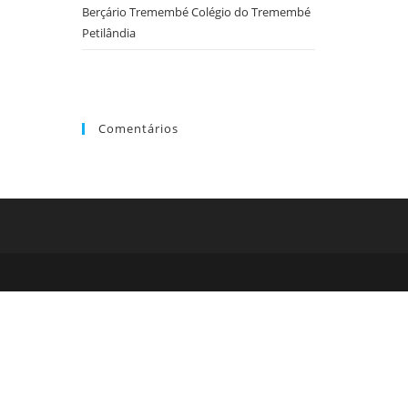
o
Berçário Tremembé Colégio do Tremembé
painel
Petilândia
de
pesquisa.
Comentários