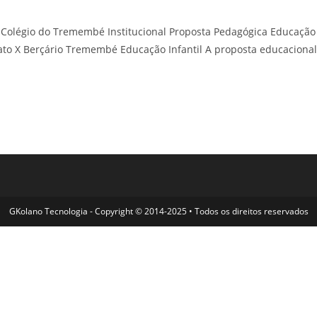
olégio do Tremembé Institucional Proposta Pedagógica Educação
ato X Berçário Tremembé Educação Infantil A proposta educacional
GKolano Tecnologia - Copyright © 2014-2025 • Todos os direitos reservados