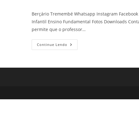
Berçário Tremembé Whatsapp Instagram Facebook C
Infantil Ensino Fundamental Fotos Downloads Cont
permite que o professor…
Berçário
Continue Lendo
Tremembé
Colégio
Do
Tremembé
Petilândia