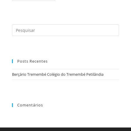
Colégio
Do
Tremembé
Petilândia
Press
a
tecla
“Esc”
para
Posts Recentes
fecha
o
Berçário Tremembé Colégio do Tremembé Petilândia
painel
de
pesqu
Comentários