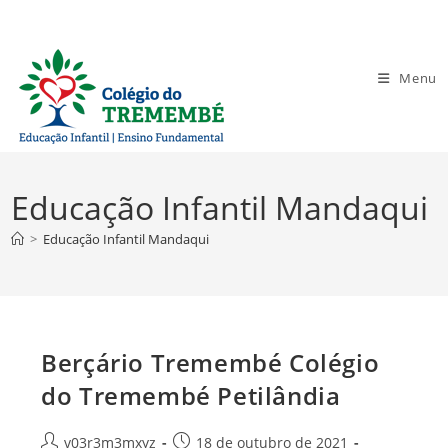
Ir
para
o
Menu
conteúdo
Educação Infantil Mandaqui
>
Educação Infantil Mandaqui
Berçário Tremembé Colégio
do Tremembé Petilândia
Autor
Post
v03r3m3mxyz
18 de outubro de 2021