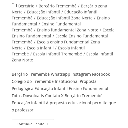
do
publicado:
Categoria
Berçário
/
Berçário Tremembé
/
Berçário zona
post:
do
Norte
/
Educação Infantil
/
Educação Infantil
post:
Tremembé
/
Educação Infantil Zona Norte
/
Ensino
Fundamental
/
Ensino Fundamental
Tremembé
/
Ensino fundamental Zona Norte
/
Escola
Ensino Fundamental
/
Escola Ensino Fundamental
Tremembé
/
Escola ensino Fundamental Zona
Norte
/
Escola Infantil
/
Escola Infantil
Tremebé
/
Escola Infantil Tremembé
/
Escola Infantil
Zona Norte
Berçário Tremembé Whatsapp Instagram Facebook
Colégio do Tremembé Institucional Proposta
Pedagógica Educação Infantil Ensino Fundamental
Fotos Downloads Contato X Berçário Tremembé
Educação Infantil A proposta educacional permite que
o professor…
Berçário
Continue Lendo
Tremembé