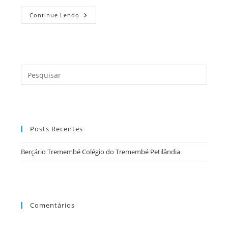
Berçário
Continue Lendo
Tremembé
Colégio
Do
Tremembé
Petilândia
Press
a
tecla
“Esc”
para
Posts Recentes
fecha
o
Berçário Tremembé Colégio do Tremembé Petilândia
painel
de
pesqu
Comentários