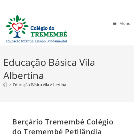
Ir
para
o
Menu
conteúdo
Educação Básica Vila
Albertina
>
Educação Básica Vila Albertina
Berçário Tremembé Colégio
do Tremembé Petilândia