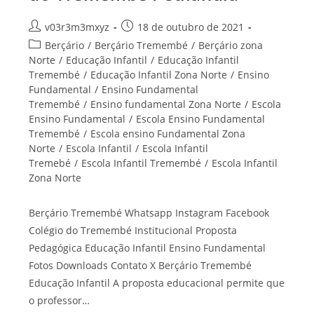
Autor
Post
v03r3m3mxyz
18 de outubro de 2021
do
publicado:
Categoria
Berçário
/
Berçário Tremembé
/
Berçário zona
post:
do
Norte
/
Educação Infantil
/
Educação Infantil
post:
Tremembé
/
Educação Infantil Zona Norte
/
Ensino
Fundamental
/
Ensino Fundamental
Tremembé
/
Ensino fundamental Zona Norte
/
Escola
Ensino Fundamental
/
Escola Ensino Fundamental
Tremembé
/
Escola ensino Fundamental Zona
Norte
/
Escola Infantil
/
Escola Infantil
Tremebé
/
Escola Infantil Tremembé
/
Escola Infantil
Zona Norte
Berçário Tremembé Whatsapp Instagram Facebook
Colégio do Tremembé Institucional Proposta
Pedagógica Educação Infantil Ensino Fundamental
Fotos Downloads Contato X Berçário Tremembé
Educação Infantil A proposta educacional permite que
o professor…