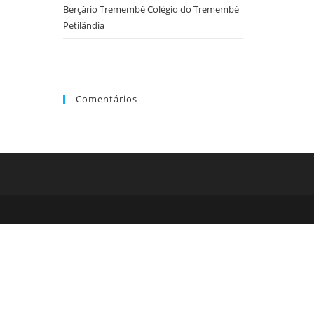
o
Berçário Tremembé Colégio do Tremembé
painel
Petilândia
de
pesquisa.
Comentários