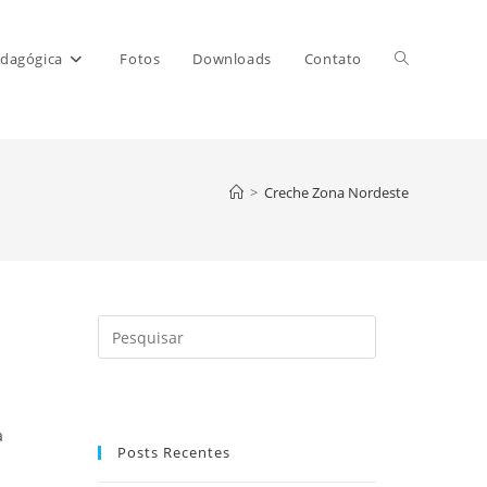
Alternar
dagógica
Fotos
Downloads
Contato
pesquisa
>
Creche Zona Nordeste
do
site
Pressione
a
tecla
“Esc”
a
para
Posts Recentes
fechar