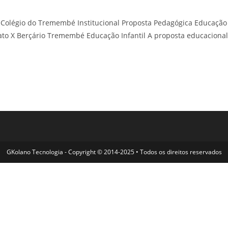
olégio do Tremembé Institucional Proposta Pedagógica Educação
ato X Berçário Tremembé Educação Infantil A proposta educacional
GKolano Tecnologia - Copyright © 2014-2025 • Todos os direitos reservados