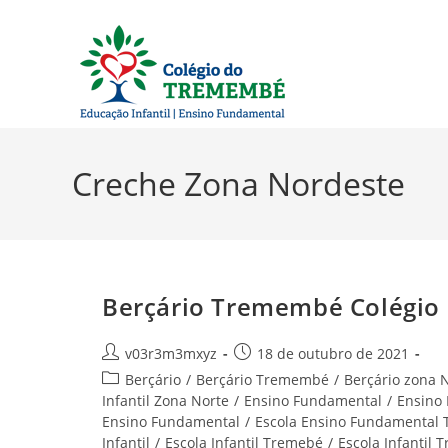
Ir
para
o
conteúdo
Creche Zona Nordeste
Berçário Tremembé Colégio
Autor
Post
v03r3m3mxyz
18 de outubro de 2021
do
publicado:
Categoria
Berçário
/
Berçário Tremembé
/
Berçário zona 
post:
do
Infantil Zona Norte
/
Ensino Fundamental
/
Ensino
post:
Ensino Fundamental
/
Escola Ensino Fundamental
Infantil
/
Escola Infantil Tremebé
/
Escola Infantil