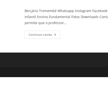
Berçário Tremembé Whatsapp Instagram Facebook C
Infantil Ensino Fundamental Fotos Downloads Cont
permite que o professor…
Berçário
Continue Lendo
Tremembé
Colégio
Do
Tremembé
Petilândia