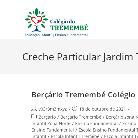
Ir
para
o
conteúdo
Creche Particular Jardi
Berçário Tremembé Colégio
Autor
Post
v03r3m3mxyz
18 de outubro de 2021
do
publicado:
Categoria
Berçário
/
Berçário Tremembé
/
Berçário zona 
post:
do
Infantil Zona Norte
/
Ensino Fundamental
/
Ensino
post:
Ensino Fundamental
/
Escola Ensino Fundamental
Infantil
/
Escola Infantil Tremebé
/
Escola Infantil