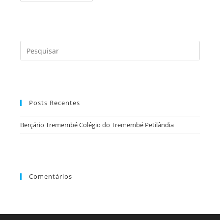
Colégio
Do
Tremembé
Petilândia
Press
a
tecla
“Esc”
para
Posts Recentes
fecha
o
Berçário Tremembé Colégio do Tremembé Petilândia
painel
de
pesqu
Comentários