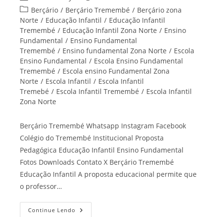
do
publicado:
Categoria
Berçário
/
Berçário Tremembé
/
Berçário zona
post:
do
Norte
/
Educação Infantil
/
Educação Infantil
post:
Tremembé
/
Educação Infantil Zona Norte
/
Ensino
Fundamental
/
Ensino Fundamental
Tremembé
/
Ensino fundamental Zona Norte
/
Escola
Ensino Fundamental
/
Escola Ensino Fundamental
Tremembé
/
Escola ensino Fundamental Zona
Norte
/
Escola Infantil
/
Escola Infantil
Tremebé
/
Escola Infantil Tremembé
/
Escola Infantil
Zona Norte
Berçário Tremembé Whatsapp Instagram Facebook
Colégio do Tremembé Institucional Proposta
Pedagógica Educação Infantil Ensino Fundamental
Fotos Downloads Contato X Berçário Tremembé
Educação Infantil A proposta educacional permite que
o professor…
Berçário
Continue Lendo
Tremembé