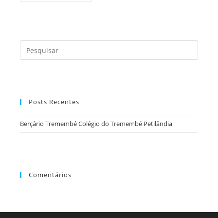
Colégio
Do
Tremembé
Petilândia
Press
a
tecla
“Esc”
para
Posts Recentes
fecha
o
Berçário Tremembé Colégio do Tremembé Petilândia
painel
de
pesqu
Comentários