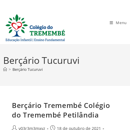
Ir
para
o
Menu
conteúdo
Berçário Tucuruvi
>
Berçário Tucuruvi
Berçário Tremembé Colégio
do Tremembé Petilândia
Autor
Post
v03r3m3mxyz
18 de outubro de 2021