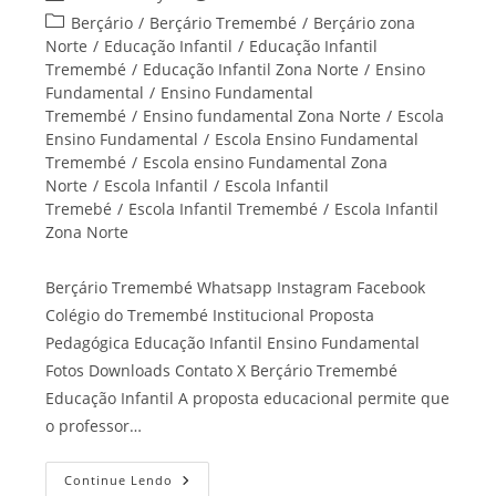
do
publicado:
Categoria
Berçário
/
Berçário Tremembé
/
Berçário zona
post:
do
Norte
/
Educação Infantil
/
Educação Infantil
post:
Tremembé
/
Educação Infantil Zona Norte
/
Ensino
Fundamental
/
Ensino Fundamental
Tremembé
/
Ensino fundamental Zona Norte
/
Escola
Ensino Fundamental
/
Escola Ensino Fundamental
Tremembé
/
Escola ensino Fundamental Zona
Norte
/
Escola Infantil
/
Escola Infantil
Tremebé
/
Escola Infantil Tremembé
/
Escola Infantil
Zona Norte
Berçário Tremembé Whatsapp Instagram Facebook
Colégio do Tremembé Institucional Proposta
Pedagógica Educação Infantil Ensino Fundamental
Fotos Downloads Contato X Berçário Tremembé
Educação Infantil A proposta educacional permite que
o professor…
Berçário
Continue Lendo
Tremembé