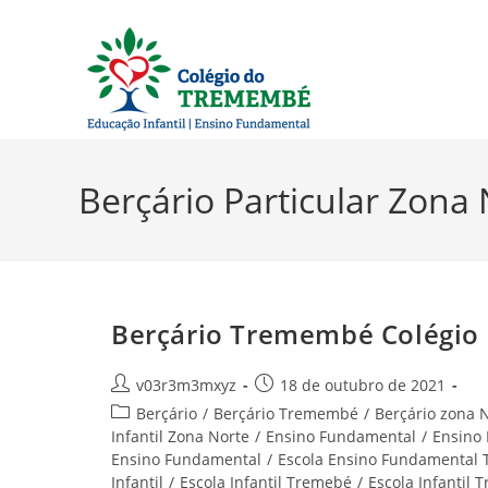
Ir
para
o
conteúdo
Berçário Particular Zona
Berçário Tremembé Colégio
Autor
Post
v03r3m3mxyz
18 de outubro de 2021
do
publicado:
Categoria
Berçário
/
Berçário Tremembé
/
Berçário zona 
post:
do
Infantil Zona Norte
/
Ensino Fundamental
/
Ensino
post:
Ensino Fundamental
/
Escola Ensino Fundamental
Infantil
/
Escola Infantil Tremebé
/
Escola Infantil