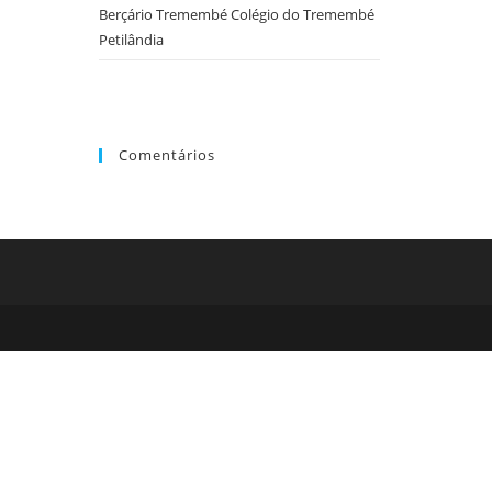
o
Berçário Tremembé Colégio do Tremembé
painel
Petilândia
de
pesquisa.
Comentários