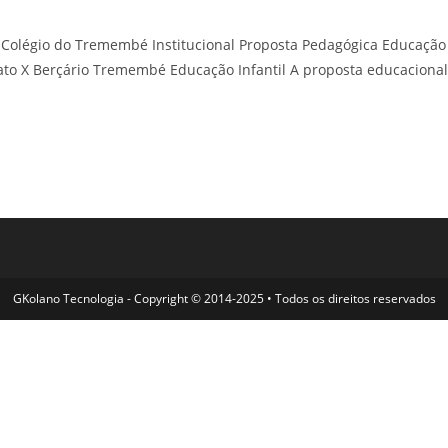
olégio do Tremembé Institucional Proposta Pedagógica Educação
ato X Berçário Tremembé Educação Infantil A proposta educacional
GKolano Tecnologia - Copyright © 2014-2025 • Todos os direitos reservados