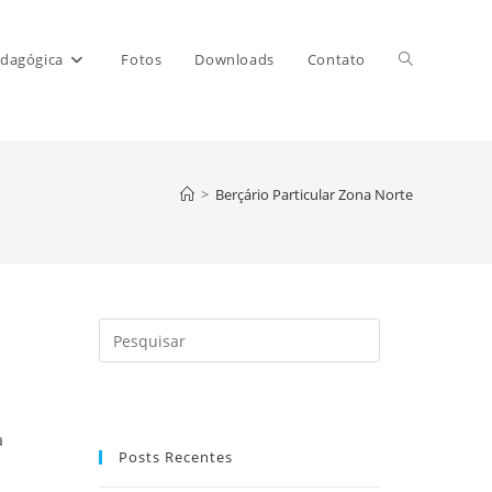
Alternar
dagógica
Fotos
Downloads
Contato
pesquisa
>
Berçário Particular Zona Norte
do
site
Pressione
a
tecla
“Esc”
a
para
Posts Recentes
fechar