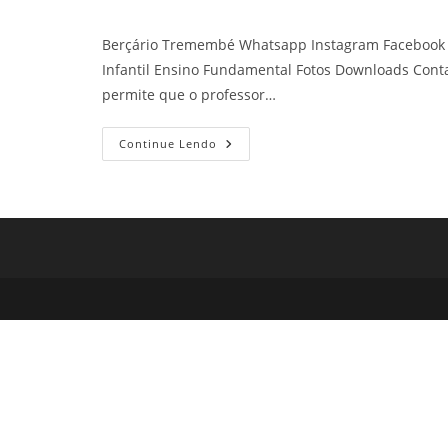
Berçário Tremembé Whatsapp Instagram Facebook C
Infantil Ensino Fundamental Fotos Downloads Cont
permite que o professor…
Berçário
Continue Lendo
Tremembé
Colégio
Do
Tremembé
Petilândia