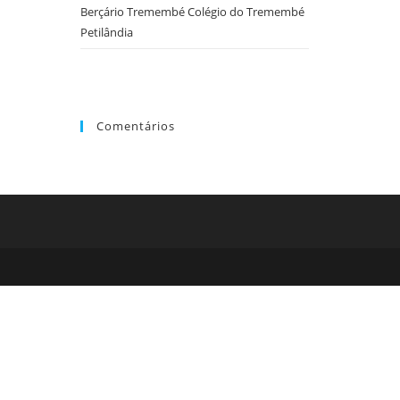
o
Berçário Tremembé Colégio do Tremembé
painel
Petilândia
de
pesquisa.
Comentários