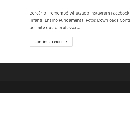
Berçário Tremembé Whatsapp Instagram Facebook C
Infantil Ensino Fundamental Fotos Downloads Cont
permite que o professor…
Berçário
Continue Lendo
Tremembé
Colégio
Do
Tremembé
Petilândia