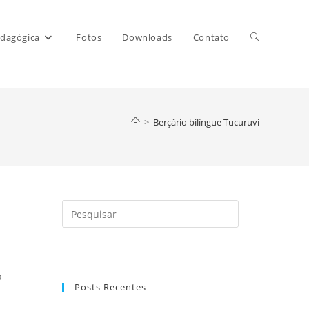
Alternar
dagógica
Fotos
Downloads
Contato
pesquisa
>
Berçário bilíngue Tucuruvi
do
site
Pressione
a
tecla
“Esc”
a
para
Posts Recentes
fechar