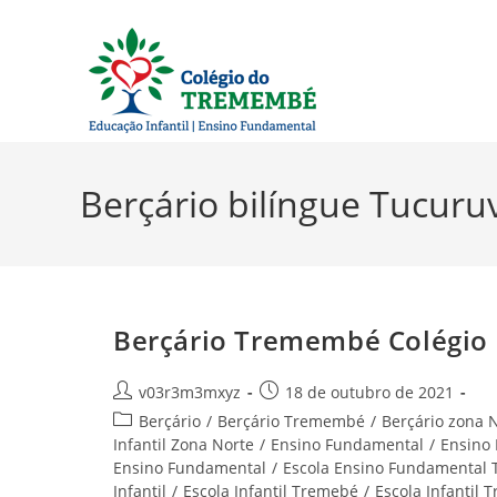
Ir
para
o
conteúdo
Berçário bilíngue Tucuruv
Berçário Tremembé Colégio
Autor
Post
v03r3m3mxyz
18 de outubro de 2021
do
publicado:
Categoria
Berçário
/
Berçário Tremembé
/
Berçário zona 
post:
do
Infantil Zona Norte
/
Ensino Fundamental
/
Ensino
post:
Ensino Fundamental
/
Escola Ensino Fundamental
Infantil
/
Escola Infantil Tremebé
/
Escola Infantil