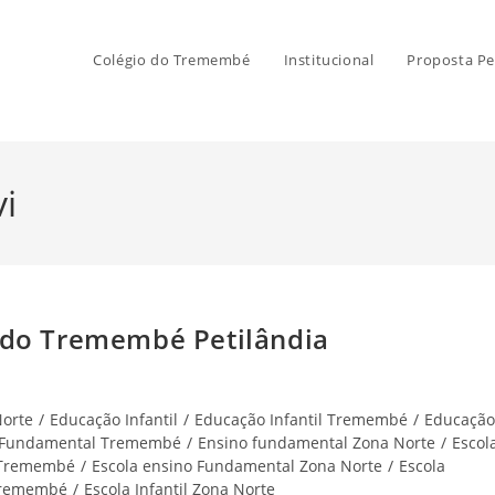
Colégio do Tremembé
Institucional
Proposta Pe
i
 do Tremembé Petilândia
Norte
/
Educação Infantil
/
Educação Infantil Tremembé
/
Educação
 Fundamental Tremembé
/
Ensino fundamental Zona Norte
/
Escol
 Tremembé
/
Escola ensino Fundamental Zona Norte
/
Escola
 Tremembé
/
Escola Infantil Zona Norte