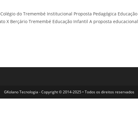
olégio do Tremembé Institucional Proposta Pedagógica Educação
ato X Berçário Tremembé Educação Infantil A proposta educacional
GKolano Tecnologia - Copyright © 2014-2025 • Todos os direitos reservados