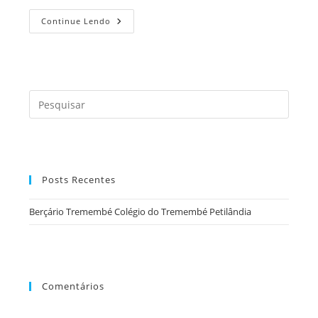
Berçário
Continue Lendo
Tremembé
Colégio
Do
Tremembé
Petilândia
Press
a
tecla
“Esc”
para
Posts Recentes
fecha
o
Berçário Tremembé Colégio do Tremembé Petilândia
painel
de
pesqu
Comentários