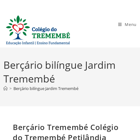
Ir
para
o
Menu
conteúdo
Berçário bilíngue Jardim
Tremembé
>
Berçário bilíngue Jardim Tremembé
Berçário Tremembé Colégio
do Tremembé Petilândia