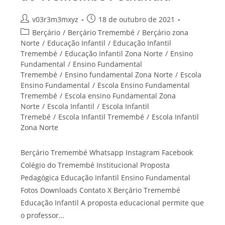
Autor
Post
v03r3m3mxyz
18 de outubro de 2021
do
publicado:
Categoria
Berçário
/
Berçário Tremembé
/
Berçário zona
post:
do
Norte
/
Educação Infantil
/
Educação Infantil
post:
Tremembé
/
Educação Infantil Zona Norte
/
Ensino
Fundamental
/
Ensino Fundamental
Tremembé
/
Ensino fundamental Zona Norte
/
Escola
Ensino Fundamental
/
Escola Ensino Fundamental
Tremembé
/
Escola ensino Fundamental Zona
Norte
/
Escola Infantil
/
Escola Infantil
Tremebé
/
Escola Infantil Tremembé
/
Escola Infantil
Zona Norte
Berçário Tremembé Whatsapp Instagram Facebook
Colégio do Tremembé Institucional Proposta
Pedagógica Educação Infantil Ensino Fundamental
Fotos Downloads Contato X Berçário Tremembé
Educação Infantil A proposta educacional permite que
o professor…